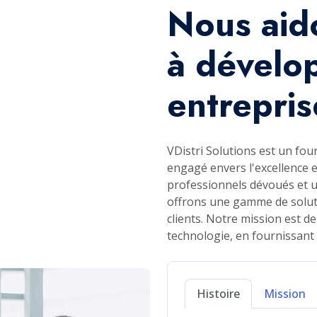
centres d'appel. À la fin
notre transition vers un f
Avec une équipe croissa
désormais des solutions
de sites web et des appl
notre mission de renforc
de pointe et un service e
Dedicated Team