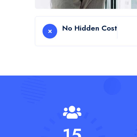
Pourquoi nous choisir !
Quelques rais
lesquelles les
nous choisissen
Nous sommes une équipe dynamique de jeun
à fournir des solutions IT de premier ordre a
Notre engagement envers la livraison rapide