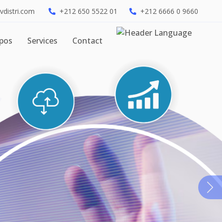
vdistri.com
+212 650 5522 01
+212 6666 0 9660
opos
Services
Contact
ns nos clients
pper leur
e
rnisseur de services IT de premier plan,
t l'innovation. Avec une équipe de
ne passion pour la technologie, nous