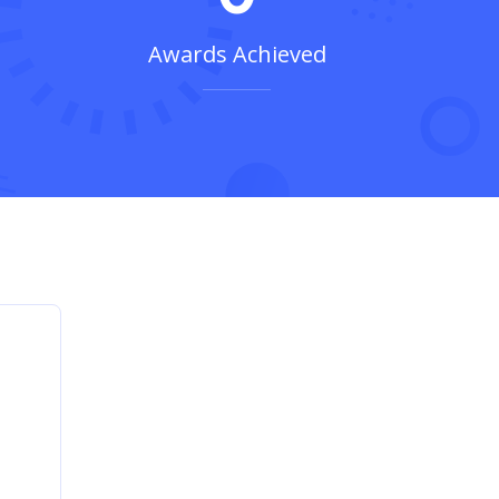
avec vous pour fournir des
solutions sur mesure qui
favorisent votre succès.
En savoir plus
 à
à
ats
vrés