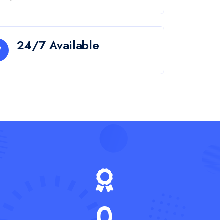
nels
nt
es
Approche
centrée sur le
client
Nous donnons la priorité à
vos besoins et travaillons
en étroite collaboration