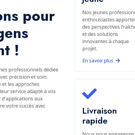
ervices Remarquabl
pour les Entreprise
C
p
Po
or
co
bo
co