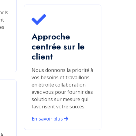
es
s
ontrat de Support IT : À
artir de 1000 DH par mois
ur les entreprises ayant moins de 10
dinateurs, nous proposons un package
mplet de support IT conçu pour garantir le
n fonctionnement de vos opérations. Notre
ntrat comprend :
Support Utilisateur