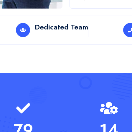
Équipe
dynamique et
jeune
ons pour
Nos jeunes profession
enthousiastes apporte
 gens
des perspectives fraîch
et des solutions
innovantes à chaque
t !
projet.
En savoir plus
es professionnels dédiée
vec précision et soin.
 et les approches