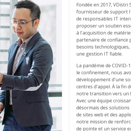
79
14
rojects Completed
Dedicated Staff