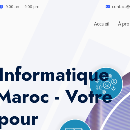
T pour
9.00 am - 9.00 pm
contact@
Accueil
À pr
About Us
Nous aido
à dévelo
entrepris
VDistri Solutions est un fou
engagé envers l'excellence e
professionnels dévoués et u