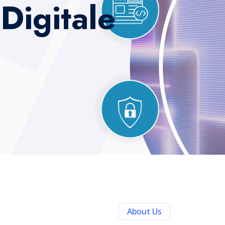
offrons une gamme de solut
clients. Notre mission est de
technologie, en fournissant d
Histoire
Mission
Fondée en 2017, VDistri
fournisseur de support 
de responsables IT interne
proposer un soutien essen
à l'acquisition de maté
partenaire de confiance 
besoins technologiques, 
une gestion IT fiable.
La pandémie de COVID-19
le confinement, nous avo
développement d'une sol