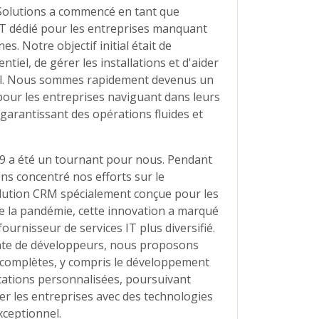
0
Awards Achieved