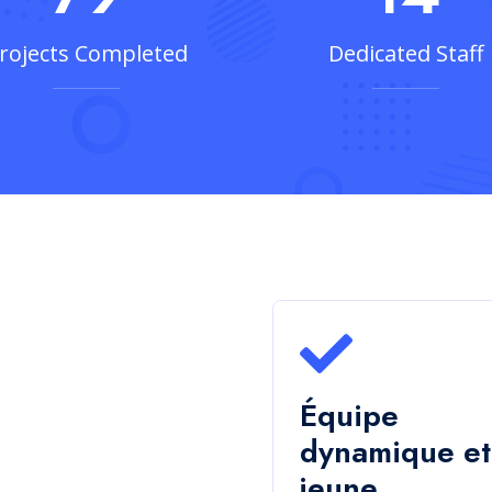
leur service adapté à vos
 d'applications aux
e votre succès avec
Livraison
rapide
Nous nous engageons
respecter les délais et 
garantir que des résult
de haute qualité sont li
à temps, à chaque fois.
En savoir plus
Nos Services