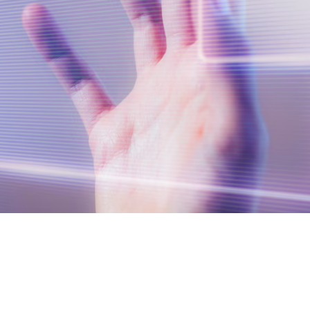
ions adaptées aux besoins uniques de nos
 renforcer les entreprises grâce à la
es solutions à la fois efficaces et fiables.
Vision
 Solutions a commencé en tant que
IT dédié pour les entreprises manquant
s. Notre objectif initial était de
tiel, de gérer les installations et d'aider
riel. Nous sommes rapidement devenus un
pour les entreprises naviguant dans leurs
garantissant des opérations fluides et
 a été un tournant pour nous. Pendant
ns concentré nos efforts sur le
ution CRM spécialement conçue pour les