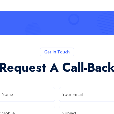
Get In Touch
Request A Call-Bac
r Name
Your Email
 Mobile
Subject