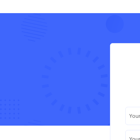
You
Your