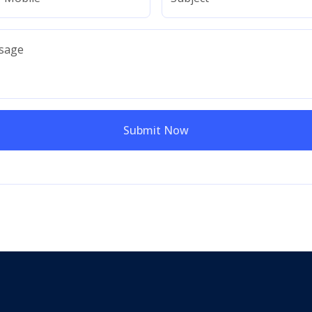
sage
Submit Now