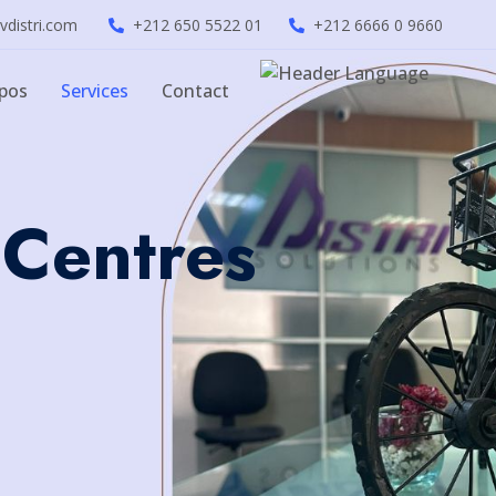
vdistri.com
+212 650 5522 01
+212 6666 0 9660
opos
Services
Contact
 Centres